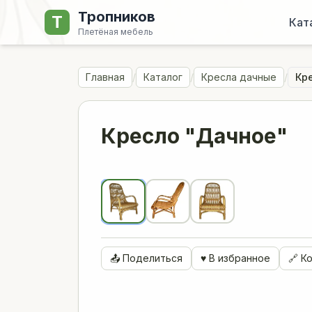
Тропников
Т
Кат
Плетёная мебель
Главная
/
Каталог
/
Кресла дачные
/
Кр
Кресло "Дачное"
📤 Поделиться
♥ В избранное
🔗 К